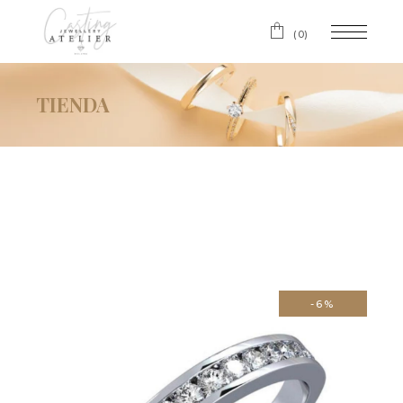
(0)
TIENDA
-6%