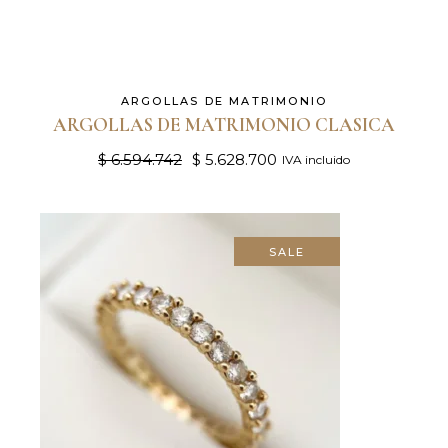
ARGOLLAS DE MATRIMONIO
ARGOLLAS DE MATRIMONIO CLASICA
$
6.594.742
$
5.628.700
IVA incluido
El
El
precio
precio
original
actual
era:
es:
$ 6.594.742.
$ 5.628.700.
SALE